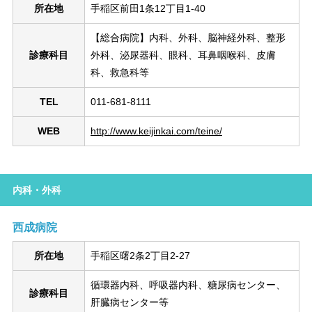
所在地
手稲区前田1条12丁目1-40
【総合病院】内科、外科、脳神経外科、整形
診療科目
外科、泌尿器科、眼科、耳鼻咽喉科、皮膚
科、救急科等
TEL
011-681-8111
WEB
http://www.keijinkai.com/teine/
内科・外科
西成病院
所在地
手稲区曙2条2丁目2-27
循環器内科、呼吸器内科、糖尿病センター、
診療科目
肝臓病センター等