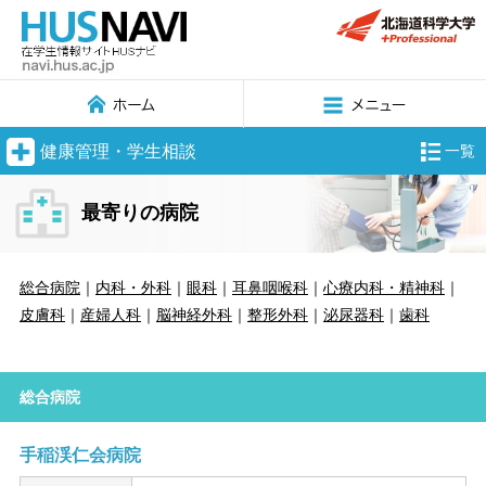
健康管理・学生相談
一覧
最寄りの病院
総合病院
｜
内科・外科
｜
眼科
｜
耳鼻咽喉科
｜
心療内科・精神科
｜
皮膚科
｜
産婦人科
｜
脳神経外科
｜
整形外科
｜
泌尿器科
｜
歯科
総合病院
手稲渓仁会病院